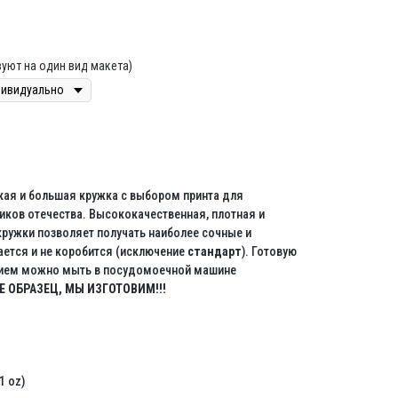
уют на один вид макета)
кая и большая кружка с выбором принта для
ков отечества. Высококачественная, плотная и
ружки позволяет получать наиболее сочные и
кается и не коробится (исключение
стандарт
). Готовую
нием можно мыть в посудомоечной машине
 ОБРАЗЕЦ, МЫ ИЗГОТОВИМ!!!
1 oz)