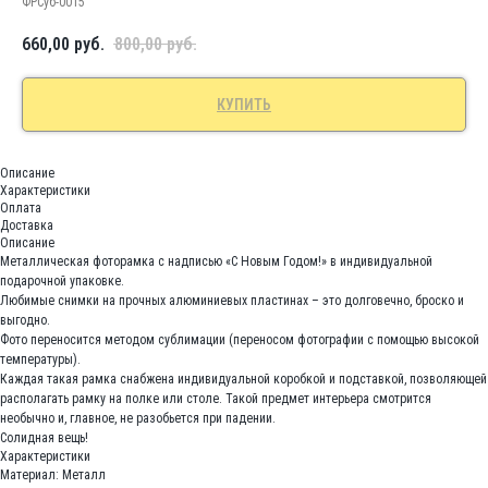
ФРСуб-0015
660,00
руб.
800,00
руб.
КУПИТЬ
Описание
Характеристики
Оплата
Доставка
Описание
Металлическая фоторамка с надписью «С Новым Годом!» в индивидуальной
подарочной упаковке.
Любимые снимки на прочных алюминиевых пластинах – это долговечно, броско и
выгодно.
Фото переносится методом сублимации (переносом фотографии с помощью высокой
температуры).
Каждая такая рамка снабжена индивидуальной коробкой и подставкой, позволяющей
располагать рамку на полке или столе. Такой предмет интерьера смотрится
необычно и, главное, не разобьется при падении.
Солидная вещь!
Характеристики
Материал: Металл