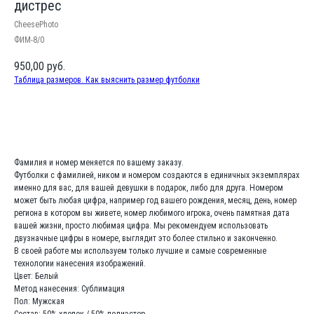
дистрес
CheesePhoto
ФИМ-8/0
950,00
руб.
Таблица размеров. Как выяснить размер футболки
Заказать
Фамилия и номер меняется по вашему заказу.
Футболки с фамилией, ником и номером создаются в единичных экземплярах
именно для вас, для вашей девушки в подарок, либо для друга. Номером
может быть любая цифра, например год вашего рождения, месяц, день, номер
региона в котором вы живете, номер любимого игрока, очень памятная дата
вашей жизни, просто любимая цифра. Мы рекомендуем использовать
двузначные цифры в номере, выглядит это более стильно и законченно.
В своей работе мы используем только лучшие и самые современные
технологии нанесения изображений.
Цвет: Белый
Метод нанесения: Сублимация
Пол: Мужская