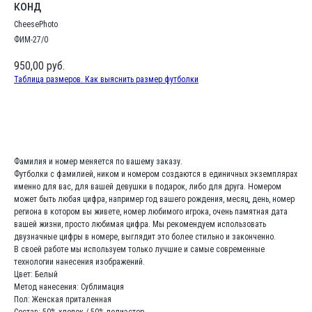
конд
CheesePhoto
ФИМ-27/0
950,00
руб.
Таблица размеров. Как выяснить размер футболки
Заказать
Фамилия и номер меняется по вашему заказу.
Футболки с фамилией, ником и номером создаются в единичных экземплярах
именно для вас, для вашей девушки в подарок, либо для друга. Номером
может быть любая цифра, например год вашего рождения, месяц, день, номер
региона в котором вы живете, номер любимого игрока, очень памятная дата
вашей жизни, просто любимая цифра. Мы рекомендуем использовать
двузначные цифры в номере, выглядит это более стильно и законченно.
В своей работе мы используем только лучшие и самые современные
технологии нанесения изображений.
Цвет: Белый
Метод нанесения: Сублимация
Пол: Женская приталенная