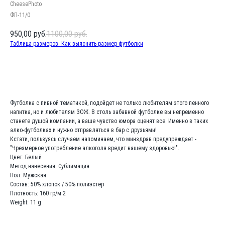
CheesePhoto
ФП-11/0
950,00
руб.
1100,00
руб.
Таблица размеров. Как выяснить размер футболки
Заказать
Футболка с пивной тематикой, подойдет не только любителям этого пенного
напитка, но и любителям ЗОЖ. В столь забавной футболке вы непременно
станете душой компании, а ваше чувство юмора оценят все. Именно в таких
алко-футболках и нужно отправляться в бар с друзьями!
Кстати, пользуясь случаем напоминаем, что минздрав предупреждает -
"Чрезмерное употребление алкоголя вредит вашему здоровью!".
Цвет: Белый
Метод нанесения: Сублимация
Пол: Мужская
Состав: 50% хлопок / 50% полиэстер
Плотность: 160 гр/м 2
Weight: 11 g