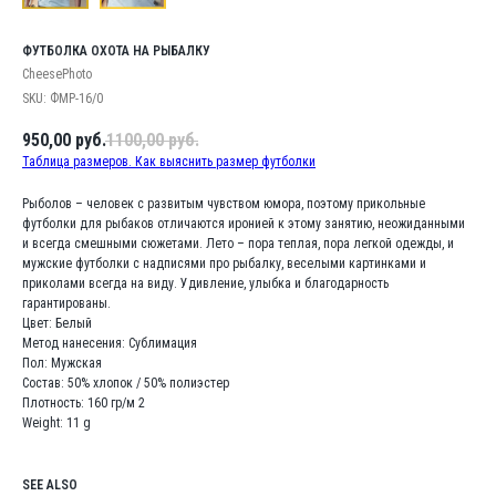
ФУТБОЛКА ОХОТА НА РЫБАЛКУ
CheesePhoto
SKU:
ФМР-16/0
950,00
руб.
1100,00
руб.
Таблица размеров. Как выяснить размер футболки
Рыболов – человек с развитым чувством юмора, поэтому прикольные
футболки для рыбаков отличаются иронией к этому занятию, неожиданными
и всегда смешными сюжетами. Лето – пора теплая, пора легкой одежды, и
мужские футболки с надписями про рыбалку, веселыми картинками и
приколами всегда на виду. Удивление, улыбка и благодарность
гарантированы.
Цвет: Белый
Метод нанесения: Сублимация
Пол: Мужская
Состав: 50% хлопок / 50% полиэстер
Плотность: 160 гр/м 2
Weight: 11 g
SEE ALSO