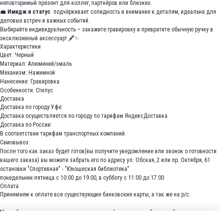
неповторимый презент для коллег, партнёров или близких.
💼
Имидж и статус
: подчёркивает солидность и внимание к деталям, идеальна для
деловых встреч и важных событий.
Выбирайте индивидуальность – закажите гравировку и превратите обычную ручку в
эксклюзивный аксессуар! 🖋️✨
Характеристики
Цвет: Черный
Материал: Алюминий/эмаль
Механизм: Нажимной
Нанесение: Гравировка
Особенности: Стилус
Доставка
Доставка по городу Уфе:
Доставка осуществляется по городу по тарифам ЯндексДоставка.
Доставка по России:
В соответствии тарифам транспортных компаний.
Самовывоз:
После того как заказ будет готов(вы получите уведомление или звонок о готовности
вашего заказа) вы можете забрать его по адресу ул. Обская, 2 или пр. Октября, 61
остановки "Спортивная" - "Юношеская библиотека"
понедельник-пятница с 10:00 до 19:00, в субботу с 11:00 до 17:00
Оплата
Принимаем к оплате все существующие банковские карты, а так же на р/с.
Мы работаем по предоплате, при оплате по факту, вам необходимо будет ждать заказ