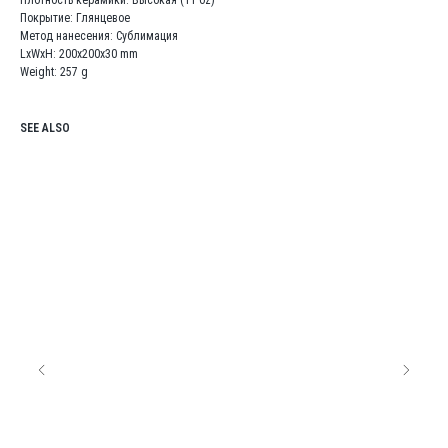
Плотность керамики: Высокая (11 oz)
Покрытие: Глянцевое
Метод нанесения: Сублимация
LxWxH: 200x200x30 mm
Weight: 257 g
SEE ALSO