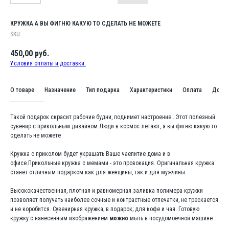
КРУЖКА А ВЫ ФИГНЮ КАКУЮ ТО СДЕЛАТЬ НЕ МОЖЕТЕ
SKU:
450,00
руб.
Условия оплаты и доставки.
О товаре
Назначение
Тип подарка
Характеристики
Оплата
Доста
Такой подарок скрасит рабочие будни, поднимет настроение . Этот полезный
сувенир с прикольным дизайном Люди в космос летают, а вы фигню какую то
сделать не можете
Кружка с приколом будет украшать Ваше чаепитие дома и в
офисе.Прикольные кружка с мемами - это провокация. Оригинальная кружка
станет отличным подарком как для женщины, так и для мужчины.
Высококачественная, плотная и равномерная заливка полимера кружки
позволяет получать наиболее сочные и контрастные отпечатки, не трескается
и не коробится. Сувенирная кружка; в подарок; для кофе и чая. Готовую
кружку с нанесенным изображением
можно
мыть в посудомоечной машине