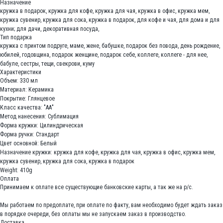
Назначение
кружка в подарок, кружка для кофе, кружка для чая, кружка в офис, кружка мем,
кружка сувенир, кружка для сока, кружка в подарок, для кофе и чая, для дома и для
кухни; для дачи, декоративная посуда,
Тип подарка
кружка с принтом подруге, маме, жене, бабушке, подарок без повода, день рождение,
юбилей, годовщина, подарок женщине, подарок себе, коллеге, коллеге - для нее,
бабуле, сестры, тещи, свекрови, куму
Характеристики
Объем: 330 мл
Материал: Керамика
Покрытие: Глянцевое
Класс качества: "АА"
Метод нанесения: Сублимация
Форма кружки: Цилиндрическая
Форма ручки: Стандарт
Цвет основной: Белый
Назначение кружки: кружка для кофе, кружка для чая, кружка в офис, кружка мем,
кружка сувенир, кружка для сока, кружка в подарок
Weight: 410g
Оплата
Принимаем к оплате все существующие банковские карты, а так же на р/с.
Мы работаем по предоплате, при оплате по факту, вам необходимо будет ждать заказ
в порядке очереди, без оплаты мы не запускаем заказ в производство.
Доставка